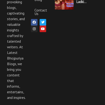
And
Ladki
provoking
Lyrics
Hai
blogs,
Oxygen
Contact
Nahi
captivating
Us
Khesari
Lal
stories, and
F
I
T
Y
Yadav
a
n
w
o
valuable
Ka
c
s
i
u
Video
insights
e
t
t
t
Gana
b
a
t
u
And
crafted by
o
g
e
b
Lyrics
o
r
r
e
talented
k
a
m
writers. At
Latest
Bhojpuriya
Blogs, we
bring you
content
that
informs,
entertains,
and inspires.