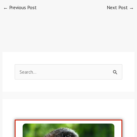
←
Previous Post
Next Post
→
S
e
a
r
c
h
f