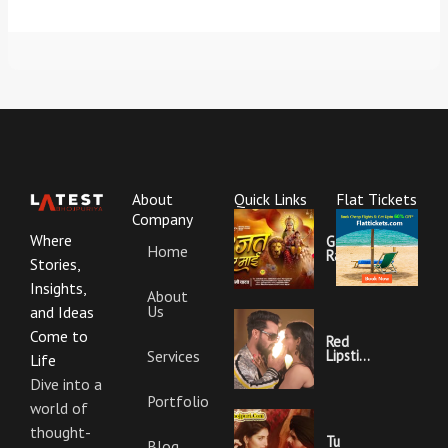
About
Quick Links
Flat Tickets
Company
Where
Garajat
Home
Rahi Ye
Stories,
Mai
Lyrics |
Insights,
About
Bhojpuri
Us
Bhakti
and Ideas
Song
Come to
Red
Services
Lipstick
Life
Khesari
Lal
Dive into a
Yadav
Portfolio
world of
Ka
Video
thought-
Gana
Tu
Blog