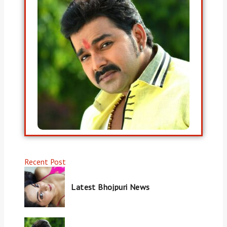
o
r
:
Recent Post
Latest Bhojpuri News